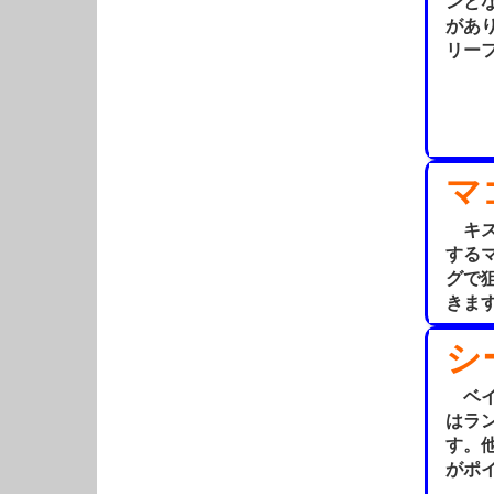
ンと
があ
リー
マ
キス
する
グで
きま
シ
ベイ
はラ
す。
がポ