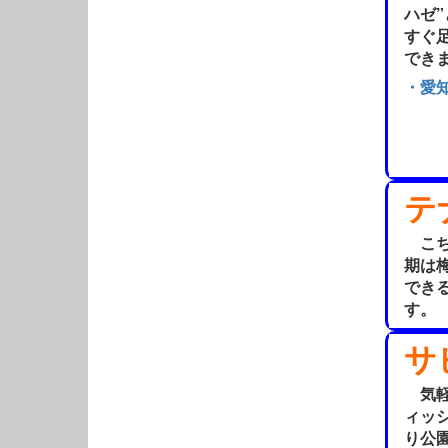
ハゼ
すぐ
でき
・愛
テ
こち
期は
でき
す。
サ
気軽
ィッ
り公園