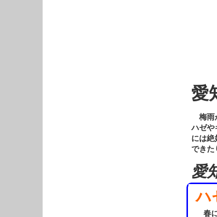
愛
梅雨が
ハゼや
には絶
できた
愛
ハ
春に