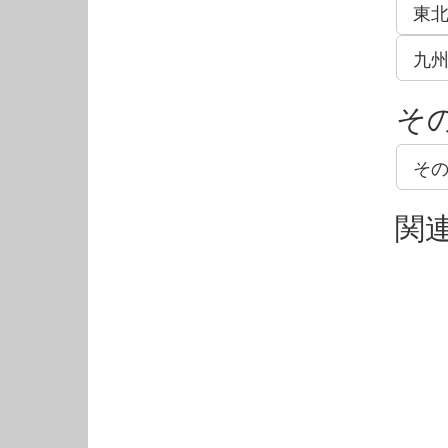
東
九
そ
そ
関