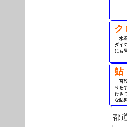
ク
水温
ダイ
にも
鮎
普段
りを
行き
な鮎
都