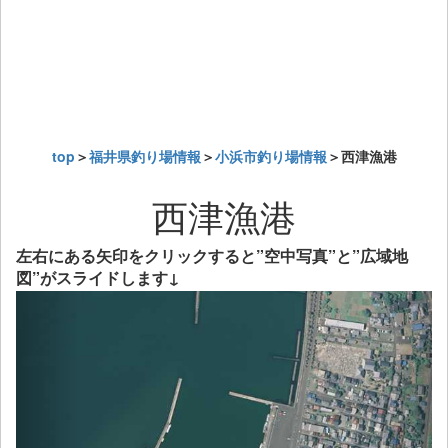
top
＞
福井県釣り場情報
＞
小浜市釣り場情報
＞西津漁港
西津漁港
左右にある矢印をクリックすると”空中写真”と”広域地
図”がスライドします↓
Previous
Next