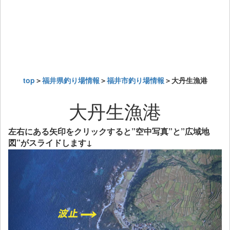
top
＞
福井県釣り場情報
＞
福井市釣り場情報
＞大丹生漁港
大丹生漁港
左右にある矢印をクリックすると”空中写真”と”広域地
図”がスライドします↓
Previous
Next