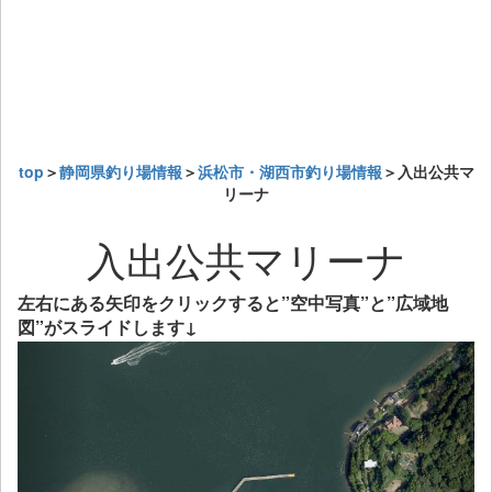
top
＞
静岡県釣り場情報
＞
浜松市・湖西市釣り場情報
＞入出公共マ
リーナ
入出公共マリーナ
左右にある矢印をクリックすると”空中写真”と”広域地
図”がスライドします↓
Previous
Next