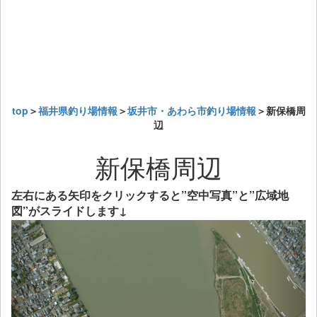
top
＞
福井県釣り場情報
＞
坂井市・あわら市釣り場情報
＞新保橋周
辺
新保橋周辺
左右にある矢印をクリックすると”空中写真”と”広域地
図”がスライドします↓
Previous
Next