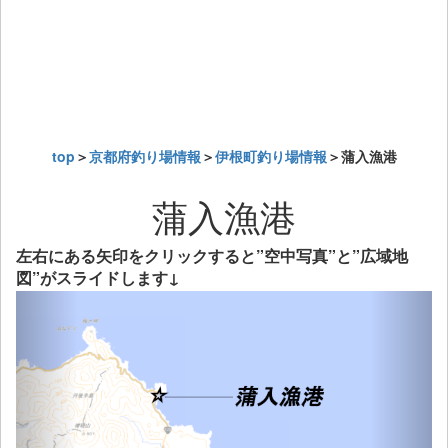
top
＞
京都府釣り場情報
＞
伊根町釣り場情報
＞蒲入漁港
蒲入漁港
左右にある矢印をクリックすると”空中写真”と”広域地
図”がスライドします↓
Previous
Next