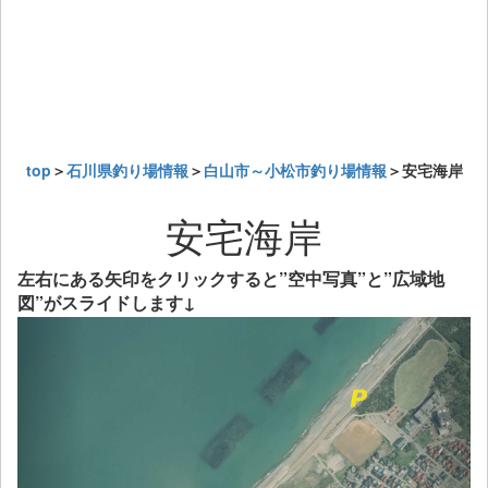
top
＞
石川県釣り場情報
＞
白山市～小松市釣り場情報
＞安宅海岸
安宅海岸
左右にある矢印をクリックすると”空中写真”と”広域地
図”がスライドします↓
Previous
Next