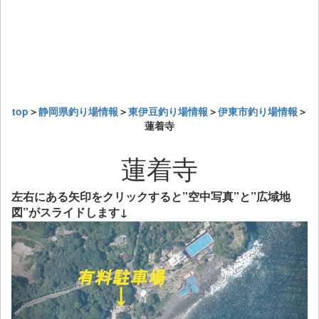
top
＞
静岡県釣り場情報
＞
東伊豆釣り場情報
＞
伊東市釣り場情報
＞
蓮着寺
蓮着寺
左右にある矢印をクリックすると”空中写真”と”広域地
図”がスライドします↓
Previous
Next