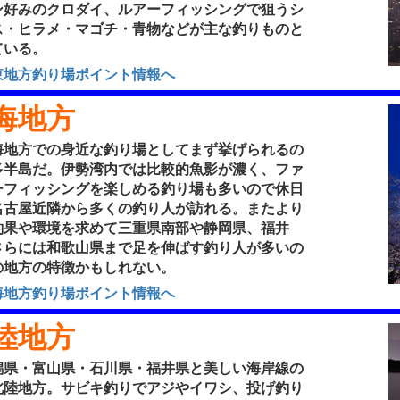
ン好みのクロダイ、ルアーフィッシングで狙うシ
ス・ヒラメ・マゴチ・青物などが主な釣りものと
ている。
東地方釣り場ポイント情報へ
海地方
地方での身近な釣り場としてまず挙げられるの
多半島だ。伊勢湾内では比較的魚影が濃く、ファ
ーフィッシングを楽しめる釣り場も多いので休日
名古屋近隣から多くの釣り人が訪れる。またより
釣果や環境を求めて三重県南部や静岡県、福井
さらには和歌山県まで足を伸ばす釣り人が多いの
の地方の特徴かもしれない。
海地方釣り場ポイント情報へ
陸地方
県・富山県・石川県・福井県と美しい海岸線の
北陸地方。サビキ釣りでアジやイワシ、投げ釣り