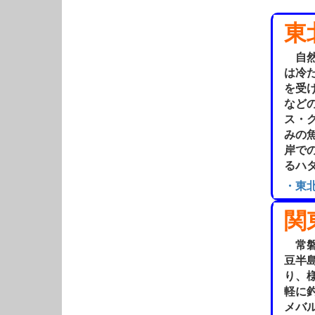
東
自然
は冷
を受
など
ス・
みの
岸で
るハ
・東
関
常磐
豆半
り、
軽に
メバ