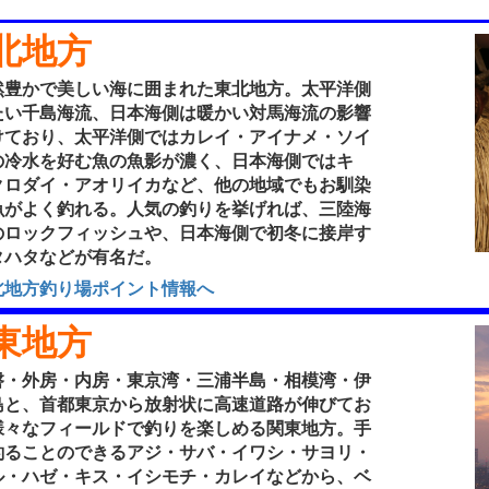
北地方
豊かで美しい海に囲まれた東北地方。太平洋側
たい千島海流、日本海側は暖かい対馬海流の影響
けており、太平洋側ではカレイ・アイナメ・ソイ
の冷水を好む魚の魚影が濃く、日本海側ではキ
クロダイ・アオリイカなど、他の地域でもお馴染
魚がよく釣れる。人気の釣りを挙げれば、三陸海
のロックフィッシュや、日本海側で初冬に接岸す
タハタなどが有名だ。
北地方釣り場ポイント情報へ
東地方
・外房・内房・東京湾・三浦半島・相模湾・伊
島と、首都東京から放射状に高速道路が伸びてお
様々なフィールドで釣りを楽しめる関東地方。手
釣ることのできるアジ・サバ・イワシ・サヨリ・
ル・ハゼ・キス・イシモチ・カレイなどから、ベ