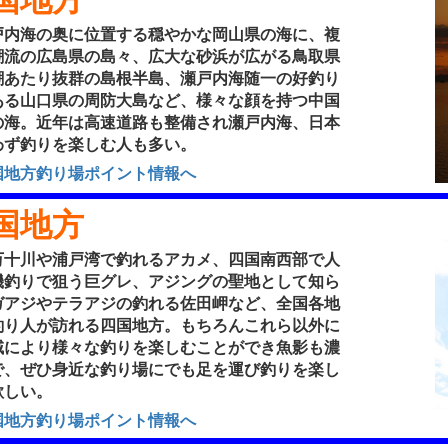
内海の奥に位置する穏やかな岡山県の海に、複
潮流の広島県の島々、広大な砂浜が広がる鳥取県
潮あたり抜群の島根半島、瀬戸内海随一の好釣り
ある山口県の周防大島など、様々な顔を持つ中国
の海。近年は高速道路も整備され瀬戸内海、日本
わず釣りを楽しむ人も多い。
国地方釣り場ポイント情報へ
国地方
十川や浦戸湾で釣れるアカメ、四国南西部で人
磯釣りで狙う巨グレ、アジングの聖地として知ら
ガアジやテラアジの釣れる佐田岬など、全国各地
釣り人が訪れる四国地方。もちろんこれら以外に
域により様々な釣りを楽しむことができ魚影も濃
で、ぜひ身近な釣り場にでも足を運び釣りを楽し
欲しい。
国地方釣り場ポイント情報へ