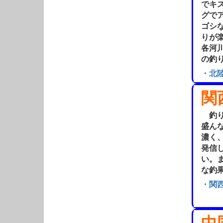
でキ
グで
ゴシ
りが
各河
の釣
・北
関
釣り
盛ん
濃く
発信
い。
な釣
・関
中