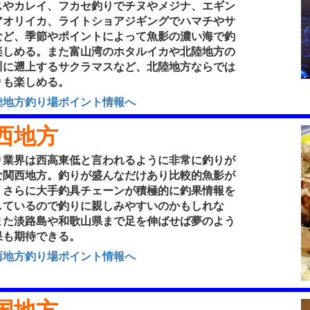
スやカレイ、フカセ釣りでチヌやメジナ、エギン
アオリイカ、ライトショアジギングでハマチやサ
など、季節やポイントによって魚影の濃い海で釣
楽しめる。また富山湾のホタルイカや北陸地方の
川に遡上するサクラマスなど、北陸地方ならでは
りも楽しめる。
陸地方釣り場ポイント情報へ
西地方
業界は西高東低と言われるように非常に釣りが
な関西地方。釣りが盛んなだけあり比較的魚影が
、さらに大手釣具チェーンが積極的に釣果情報を
しているので釣りに親しみやすいのかもしれな
また淡路島や和歌山県まで足を伸ばせば夢のよう
果も期待できる。
西地方釣り場ポイント情報へ
国地方