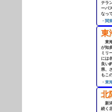
テラ
ーバ
なっ
・関
東
東海
が知
ミリ
には
良い
県、
もこ
・東
北
新潟
続く