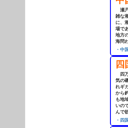
瀬戸
雑な
に、
場で
地方
海問
・中
四
四万
気の
れギ
から
も地
いの
んで
・四