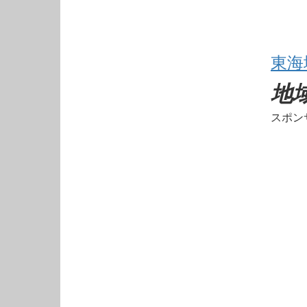
東海
地
スポン