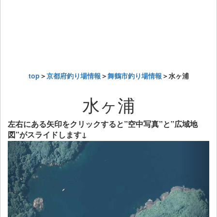
top
＞
京都府釣り場情報
＞
舞鶴市釣り場情報
＞水ヶ浦
水ヶ浦
左右にある矢印をクリックすると”空中写真”と”広域地
図”がスライドします↓
Previous
Next