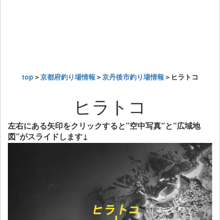
top
＞
京都府釣り場情報
＞
京丹後市釣り場情報
＞ヒラトコ
ヒラトコ
左右にある矢印をクリックすると”空中写真”と”広域地
図”がスライドします↓
Previous
Next