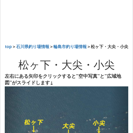
top
＞
石川県釣り場情報
＞
輪島市釣り場情報
＞松ヶ下・大尖・小尖
松ヶ下・大尖・小尖
左右にある矢印をクリックすると”空中写真”と”広域地
図”がスライドします↓
Previous
Next