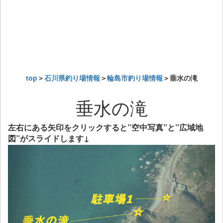
top
＞
石川県釣り場情報
＞
輪島市釣り場情報
＞垂水の滝
垂水の滝
左右にある矢印をクリックすると”空中写真”と”広域地
図”がスライドします↓
Previous
Next